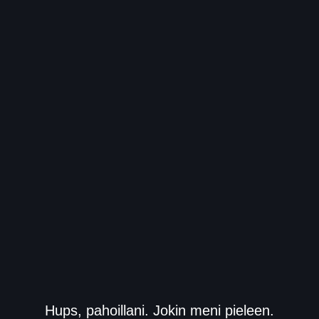
Hups, pahoillani. Jokin meni pieleen.