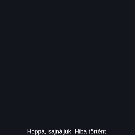
Hoppá, sajnáljuk. Hiba történt.