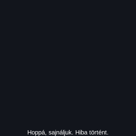
Hoppá, sajnáljuk. Hiba történt.