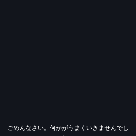
ごめんなさい。何かがうまくいきませんでし