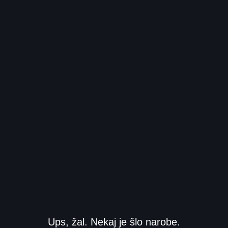
Ups, žal. Nekaj je šlo narobe.