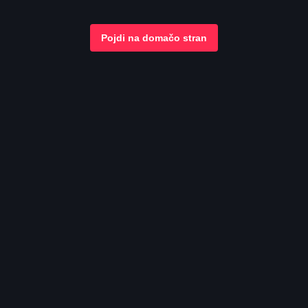
Pojdi na domačo stran