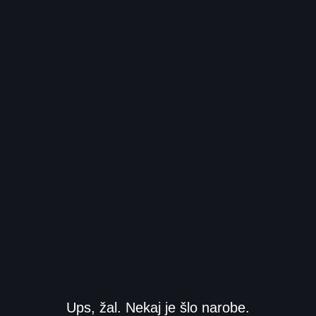
Ups, žal. Nekaj je šlo narobe.