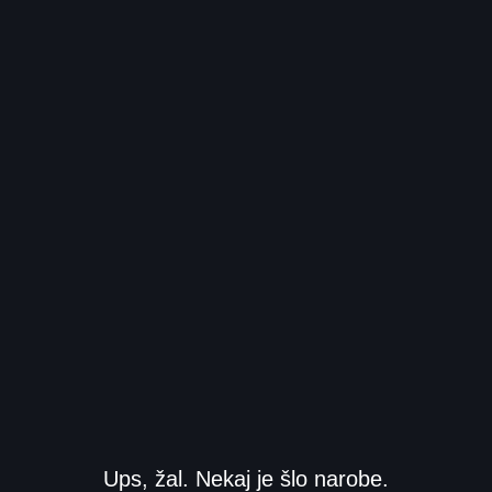
Ups, žal. Nekaj je šlo narobe.