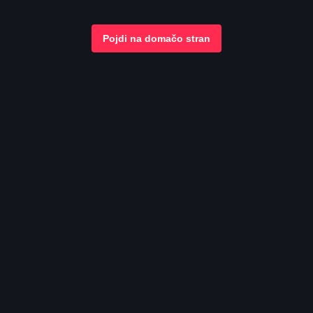
Pojdi na domačo stran